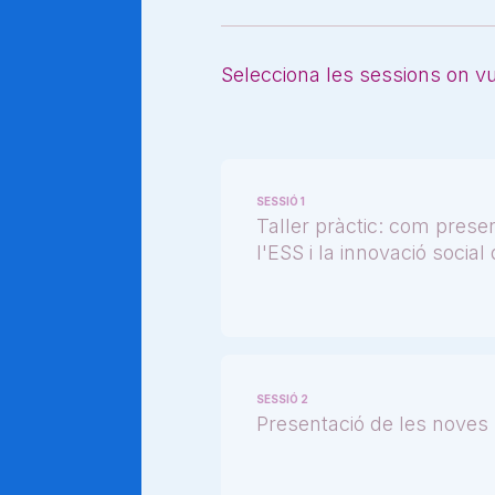
Selecciona les sessions on vul
SESSIÓ 1
Taller pràctic: com prese
l'ESS i la innovació socia
SESSIÓ 2
Presentació de les noves