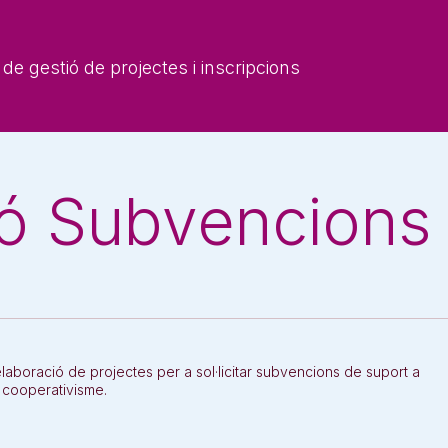
de gestió de projectes i inscripcions
ó Subvencions
l'elaboració de projectes per a sol·licitar subvencions de suport a
el cooperativisme.