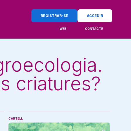
REGISTRAR-SE
ACCEDIR
WEB
CONTACTE
groecologia.
 criatures?
CARTELL