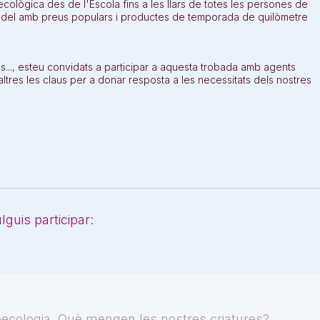
ecològica des de l'Escola fins a les llars de totes les persones de
model amb preus populars i productes de temporada de quilòmetre
s..., esteu convidats a participar a aquesta trobada amb agents
tres les claus per a donar resposta a les necessitats dels nostres
guis participar:
oecologia. Què mengen les nostres criatures?