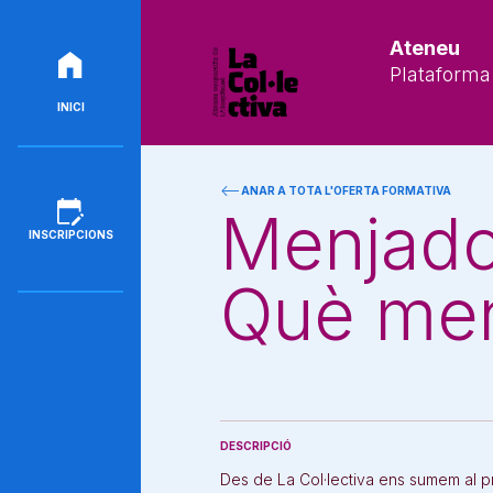
Ateneu
Plataforma 
INICI
ANAR A TOTA L'OFERTA FORMATIVA
Menjador
INSCRIPCIONS
Què men
DESCRIPCIÓ
Des de La Col·lectiva ens sumem al p