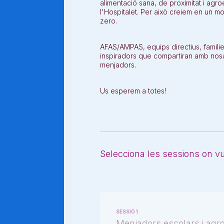
alimentació sana, de proximitat i agro
l'Hospitalet. Per això creiem en un 
zero.
AFAS/AMPAS, equips directius, familie
inspiradors que compartiran amb nosal
menjadors.
Us esperem a totes!
Selecciona les sessions on vul
SESSIÓ 1
Menjadors escolars i agr